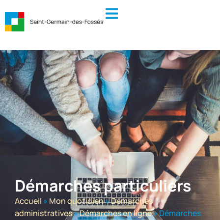
contenu
principal
Démarches particuliers
Accueil
»
Mon quotidien
»
Démarches
administratives
»
Démarches en ligne
»
Démarches