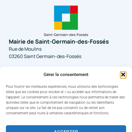
Mairie de Saint-Germain-des-Fossés
Rue de Moulins
03260 Saint Germain-des-Fossés
04 70 59 60 45
Gérer le consentement
Nous contacter
Pour fournir les meilleures expériences, nous utilisons des technologies
telles que les cookies pour stocker et / ou accéder aux informations de
Horaires d'ouverture
l’appareil. Le consentement à ces technologies nous permettra de traiter des
Du lundi au jeudi : 08h30 – 12 h / 13h30 – 17h30
données telles que le comportement de navigation ou les identifiants
Le vendredi : 08h30 – 16h sans interruption
uniques sur ce site. Le fait de ne pas consentir ou de retirer son
consentement peut nuire à certaines caractéristiques et fonctions.
ACCEPTER