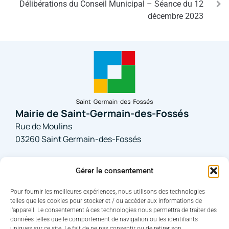
Délibérations du Conseil Municipal – Séance du 12
décembre 2023
Mairie de Saint-Germain-des-Fossés
Rue de Moulins
03260 Saint Germain-des-Fossés
04 70 59 60 45
Gérer le consentement
Nous contacter
Pour fournir les meilleures expériences, nous utilisons des technologies
telles que les cookies pour stocker et / ou accéder aux informations de
Horaires d'ouverture
l’appareil. Le consentement à ces technologies nous permettra de traiter des
Du lundi au jeudi : 08h30 – 12 h / 13h30 – 17h30
données telles que le comportement de navigation ou les identifiants
uniques sur ce site. Le fait de ne pas consentir ou de retirer son